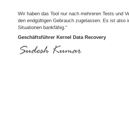
Sehr eindrucksvolles T
Wir haben das Tool nur nach mehreren Tests und V
während der Migration
den endgültigen Gebrauch zugelassen. Es ist also i
Probleme. Ich habe m
Situationen bankfähig.“
Exchange-Migrationen
das Tool hat erwartu
Geschäftsführer Kernel Data Recovery
ausgeführt. Gut gestal
Oberfläche mit effizien
Programmierung und 
Funktionen."
Edward van Biljon