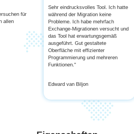
ool. Ich hatte
Gute Arbeit, Leute! Das Tool gefällt
ersuchen für
 keine
mir ein und aus. Es ist ein Segen für
n allen
ehrfach
die Benutzer und die Fachkräfte, die
 versucht und
nach einer Exchange-Bereitstellung
ngsgemäß
und -Migration suchen. Das Beste
tete
daran ist die Einbeziehung von
ter
vorteilhaften Funktionen und
mehreren
Optionen. Mach weiter so."
Meir Peleg