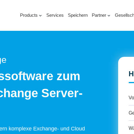
Products
Services
Speichern
Partner
Gesellsch
ge
ssoftware zum
H
xchange Server-
tzern komplexe Exchange- und Cloud