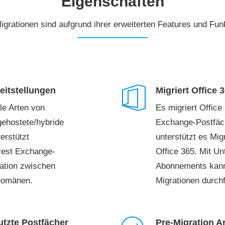
Eigenschaften
rationen sind aufgrund ihrer erweiterten Features und Funkt
eitstellungen
Migriert Office 
le Arten von
Es migriert Offic
ehostete/hybride
Exchange-Postfäch
erstützt
unterstützt es Mi
rest Exchange-
Office 365. Mit Un
ration zwischen
Abonnements kann 
Domänen.
Migrationen durch
utzte Postfächer
Pre-Migration A