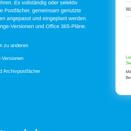
hren. Es vollständig oder selektiv
erte Postfächer, gemeinsam genutzte
nen angepasst und eingeplant werden.
hange-Versionen und Office 365-Pläne.
on zu anderen
La
e-Versionen
Si
d Archivpostfächer
Mi
Be