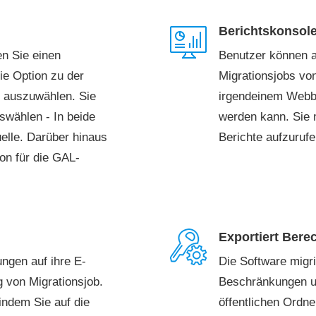
Berichtskonsole
en Sie einen
Benutzer können a
ie Option zu der
Migrationsjobs von
r auszuwählen. Sie
irgendeinem Webb
swählen - In beide
werden kann. Sie
uelle. Darüber hinaus
Berichte aufzurufe
ion für die GAL-
Exportiert Bere
ngen auf ihre E-
Die Software migri
g von Migrationsjob.
Beschränkungen u
indem Sie auf die
öffentlichen Ordn