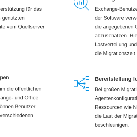
erstützung für das
Exchange-Benutzer
 genutzten
der Software verw
nte vom Quellserver
die angegebenen Q
abzuschätzen. Hie
Lastverteilung un
die Migrationszeit 
ppen
Bereitstellung f
um die öffentlichen
Bei großen Migrat
ange- und Office
Agentenkonfigurati
können Benutzer
Ressourcen wie N
 verschiedenen
die Last der Migra
beschleunigen.