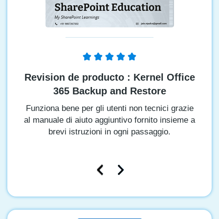
Revision de producto : Kernel Office
365 Backup and Restore
Funziona bene per gli utenti non tecnici grazie
al manuale di aiuto aggiuntivo fornito insieme a
brevi istruzioni in ogni passaggio.
P
N
r
e
e
x
v
t
i