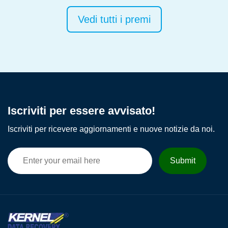
i
o
Vedi tutti i premi
u
s
Iscriviti per essere avvisato!
Iscriviti per ricevere aggiornamenti e nuove notizie da noi.