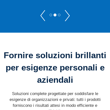
P
P
r
r
e
o
c
s
e
s
d
i
e
m
Fornire soluzioni brillanti
n
a
t
per esigenze personali e
e
aziendali
Soluzioni complete progettate per soddisfare le
esigenze di organizzazioni e privati: tutti i prodotti
forniscono i risultati attesi in modo efficiente e