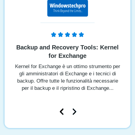
o
u
s
Backup and Recovery Tools: Kernel
for Exchange
Kernel for Exchange è un ottimo strumento per
gli amministratori di Exchange e i tecnici di
backup. Offre tutte le funzionalità necessarie
per il backup e il ripristino di Exchange...
P
N
r
e
e
x
v
t