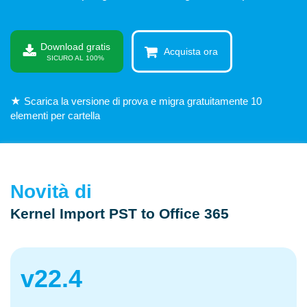
Download gratis
Acquista ora
SICURO AL 100%
★ Scarica la versione di prova e migra gratuitamente 10
elementi per cartella
Novità di
Kernel Import PST to Office 365
v
22.4