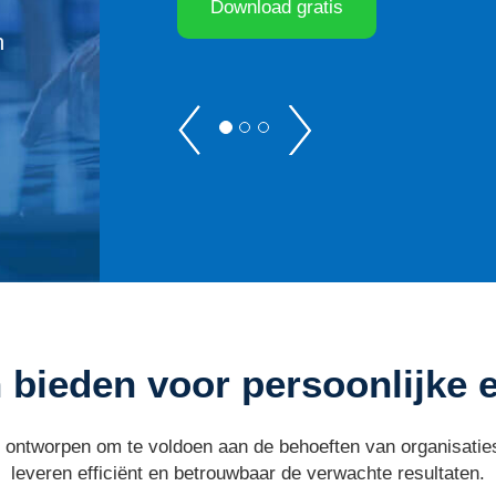
V
V
n
o
o
r
l
i
g
g
e
n
d
e
 bieden voor persoonlijke 
 ontworpen om te voldoen aan de behoeften van organisaties
leveren efficiënt en betrouwbaar de verwachte resultaten.