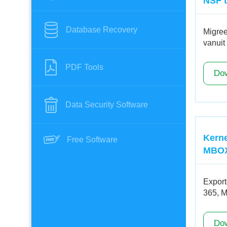
NSF 
Database Recovery
Migree
vanuit
PDF Tools
Do
Data Security Software
Kerne
Free Software
MBOX
Export
365, M
Do