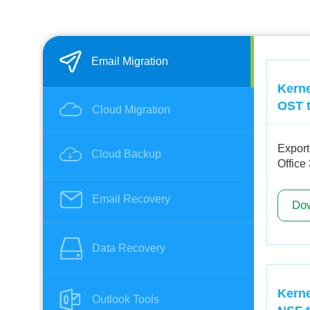
Email Migration
Kerne
OST 
Cloud Migration
Export
Cloud Backup
Office
Email Recovery
Do
Data Recovery
Kerne
Outlook Tools