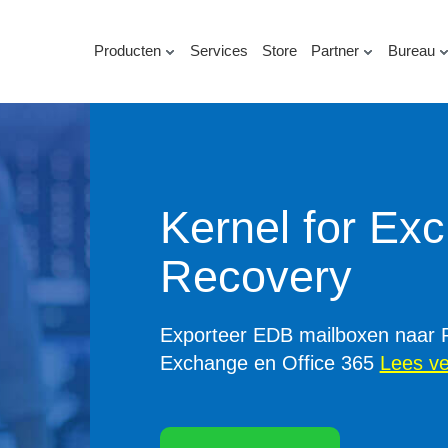
Producten
Services
Store
Partner
Bureau
Kernel Migrato
Migreer SharePoint-sites, subsite
teams, workflows, versies en m
Download gratis