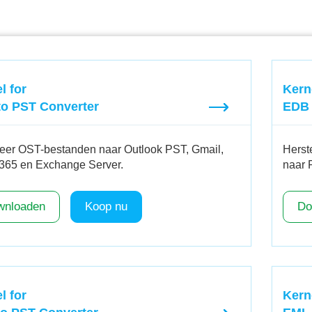
l for
Kern
to PST Converter
EDB 
eer OST-bestanden naar Outlook PST, Gmail,
Herst
 365 en Exchange Server.
naar 
wnloaden
Koop nu
Do
l for
Kern