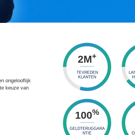
+
2
M
TEVREDEN
LA
KLANTEN
H
n ongelooflijk
ste keuze van
%
100
GELDTERUGGARA
NTIE
O