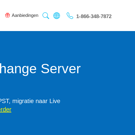
Aanbiedingen
1-866-348-7872
r for SharePoint
s, lijsten en bibliotheken,
etadata
Lees verder