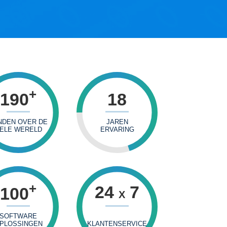
+
190
18
NDEN OVER DE
JAREN
ELE WERELD
ERVARING
+
24
7
100
X
SOFTWARE
PLOSSINGEN
KLANTENSERVICE