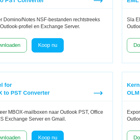
to PST Converter
EML 
r Domino/Notes NSF-bestanden rechtstreeks
Sla E
 Outlook-profiel en Exchange Server.
Outlo
wnloaden
Koop nu
Do
l for
Kern
 to PST Converter
OLM 
eer MBOX-mailboxen naar Outlook PST, Office
Expor
S Exchange Server en Gmail.
Outlo
wnloaden
Koop nu
Do