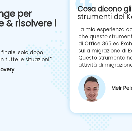
Cosa dicono gli
ange per
strumenti del K
 & risolvere i
ento è eccellente. Direi
Completa l'intera m
r eseguire la migrazione
cassette postali da 
tenere il pieno controllo
mia esperienza con 
zzando questo strumento.
sviluppato per conse
finale, solo dopo
ità per facilitare le
eseguire un'operazi
 tutte le situazioni."
più...
covery
Edward
VP