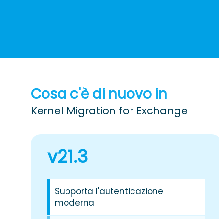
Cosa c'è di nuovo in
Kernel Migration for Exchange
v
21.3
Supporta l'autenticazione
moderna