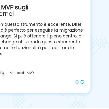
 MVP sugli
ernel
igrazione e posso migrare in sicurezza le
un server Exchange a un altro. E dalla
lo strumento, direi che è stato
ntire agli amministratori di Exchange di
one sicura & migrazione sicura.
Leggi di
 van Biljon
Microsoft MVP