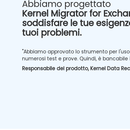
Abbiamo progettato
Kernel Migrator for Exch
soddisfare le tue esigenze
La mia esperienza con questo strum
tuoi problemi.
che questo strumento è perfetto pe
di Office 365 ed Exchange. Si può ot
sulla migrazione di Exchange utili
"Abbiamo approvato lo strumento per l'uso 
Questo strumento ha molte funzional
numerosi test e prove. Quindi, è bancabile in
attività di migrazione.
Responsabile del prodotto, Kernel Data Re
Meir Peleg
Microsoft M