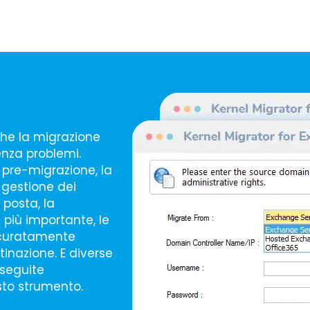
che la migrazione
nza problemi.
i pre-migrazione, la
a gestione dei
 posta, la
 più importante, le
ccuratamente
inazione. E diverse
eseguite
to strumento.