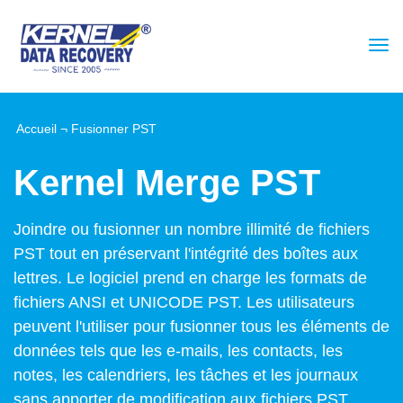
Accueil
¬
Fusionner PST
Kernel Merge PST
Joindre ou fusionner un nombre illimité de fichiers
PST tout en préservant l'intégrité des boîtes aux
lettres. Le logiciel prend en charge les formats de
fichiers ANSI et UNICODE PST. Les utilisateurs
peuvent l'utiliser pour fusionner tous les éléments de
données tels que les e-mails, les contacts, les
notes, les calendriers, les tâches et les journaux
sans apporter de modification aux fichiers PST