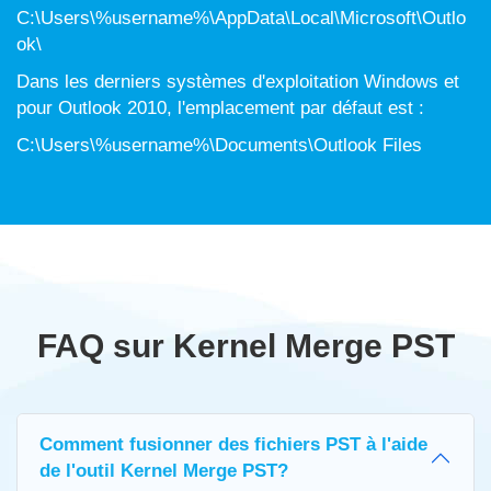
C:\Users\%username%\AppData\Local\Microsoft\Outlo
ok\
Dans les derniers systèmes d'exploitation Windows et
pour Outlook 2010, l'emplacement par défaut est :
C:\Users\%username%\Documents\Outlook Files
FAQ sur Kernel Merge PST
Comment fusionner des fichiers PST à l'aide
de l'outil Kernel Merge PST?