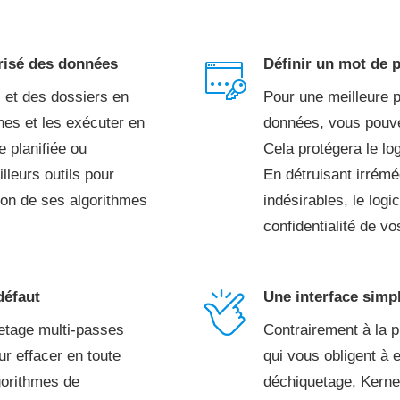
risé des données
Définir un mot de 
s et des dossiers en
Pour une meilleure p
hes et les exécuter en
données, vous pouvez
e planifiée ou
Cela protégera le log
lleurs outils pour
En détruisant irrém
son de ses algorithmes
indésirables, le logi
confidentialité de v
défaut
Une interface simp
uetage multi-passes
Contrairement à la p
ur effacer en toute
qui vous obligent à e
lgorithmes de
déchiquetage, Kernel 