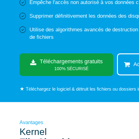
Empêche l'accès non autorisé à vos données con
Supprimer définitivement les données des disqu
Utilise des algorithmes avancés de destruction 
de fichiers
Téléchargements gratuits
Ac
100% SÉCURISÉ
★ Téléchargez le logiciel & détruit les fichiers ou dossiers 
Avantages
Kernel