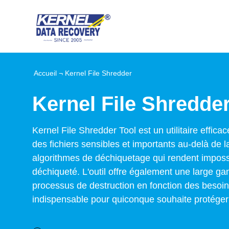
Accueil
¬
Kernel File Shredder
Kernel File Shredde
Kernel File Shredder Tool est un utilitaire efficac
des fichiers sensibles et importants au-delà de la
algorithmes de déchiquetage qui rendent impossi
déchiqueté. L'outil offre également une large g
processus de destruction en fonction des besoins d
indispensable pour quiconque souhaite protéger