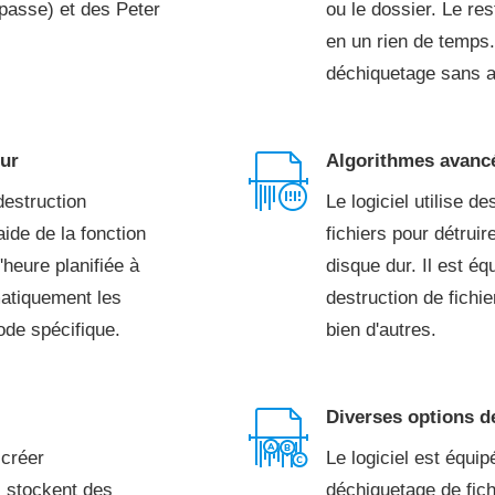
 passe) et des Peter
ou le dossier. Le res
en un rien de temps.
déchiquetage sans a
eur
Algorithmes avancé
destruction
Le logiciel utilise 
aide de la fonction
fichiers pour détrui
heure planifiée à
disque dur. Il est é
matiquement les
destruction de fichi
ode spécifique.
bien d'autres.
Diverses options de
 créer
Le logiciel est équi
i stockent des
déchiquetage de fich