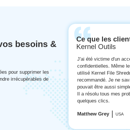
Ce que les clien
 vos besoins &
Kernel Outils
 à certaines de mes données
J'avais peur de mal gé
ivement n'a pas aidé. J'ai
mon système lorsque j
ées pour supprimer les
e mes amis l'ait
définitivement pouvaien
ndre irrécupérables de
hiquetage de fichiers
Shredder. J'ai supprimé
utilise Kernel File Shredder.
confidentielles via ce l
entialité des données en
est fortement recomma
George Wood
UK