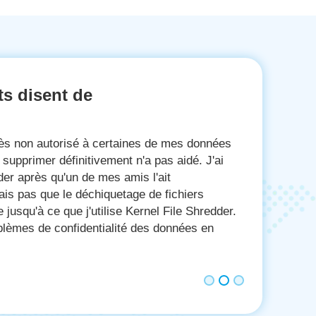
ts disent de
rer mes données confidentielles stockées sur
'ai découvert que les données supprimées
t être récupérées. Dieu merci pour Kernel File
 toutes les données indésirables et
ogiciel en quelques clics. Kernel File Shredder
ndé.