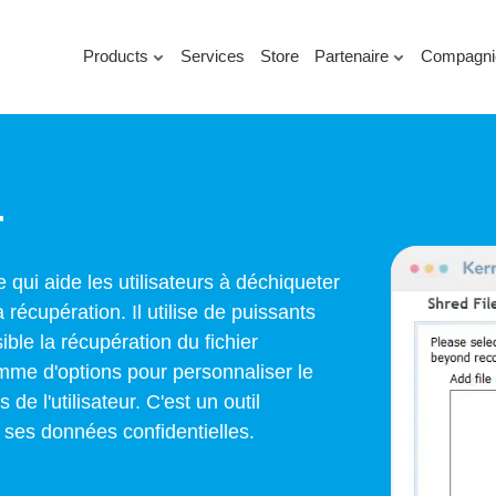
Products
Services
Store
Partenaire
Compagni
r
e qui aide les utilisateurs à déchiqueter
 récupération. Il utilise de puissants
ble la récupération du fichier
amme d'options pour personnaliser le
e l'utilisateur. C'est un outil
 ses données confidentielles.