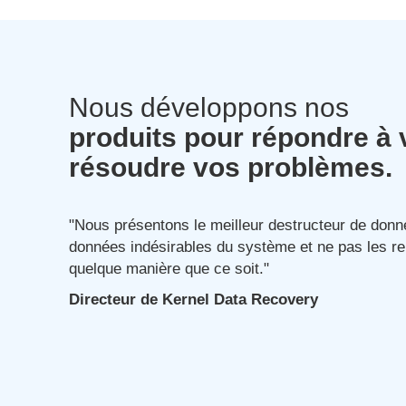
Nous développons nos
produits pour répondre à
résoudre vos problèmes.
J'ai été victime d'un accès non autorisé
confidentielles. Même le supprimer définit
"Nous présentons le meilleur destructeur de donn
utilisé Kernel File Shredder après qu'un d
données indésirables du système et ne pas les re
recommandé. Je ne savais pas que le déc
quelque manière que ce soit."
pouvait être aussi simple jusqu'à ce que j'
Il a résolu tous mes problèmes de confid
Directeur de Kernel Data Recovery
quelques clics.
Matthew Grey
USA