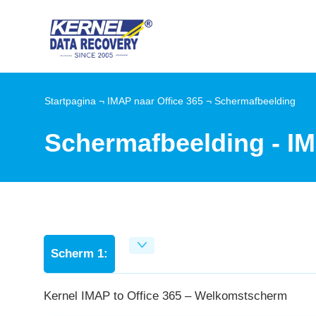
Startpagina
¬
IMAP naar Office 365
¬ Schermafbeelding
Schermafbeelding - IM
Scherm 1:
Kernel IMAP to Office 365 – Welkomstscherm